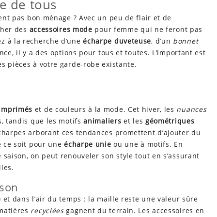
ée de tous
aient pas bon ménage ? Avec un peu de flair et de
icher des
accessoires mode
pour femme qui ne feront pas
ez à la recherche d’une
écharpe duveteuse
, d’un
bonnet
ce, il y a des options pour tous et toutes. L’important est
s pièces à votre garde-robe existante.
imprimés
et de couleurs à la mode. Cet hiver, les
nuances
, tandis que les motifs
animaliers
et les
géométriques
charpes arborant ces tendances promettent d’ajouter du
e ce soit pour une
écharpe unie
ou une à motifs. En
 saison, on peut renouveler son style tout en s’assurant
les.
ison
e
et dans l’air du temps : la maille reste une valeur sûre
 matières
recyclées
gagnent du terrain. Les accessoires en