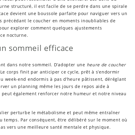
rne structuré, il est facile de se perdre dans une spirale
icace devient une boussole parfaite pour naviguer vers un
s précédant le coucher en moments inoubliables de
i pour explorer comment quelques ajustements
nce nocturne.
’un sommeil efficace
ortant dans notre sommeil. D’adopter une
heure de coucher
Le corps finit par anticiper ce cycle, prêt à s’endormir
du week-end endormis à pas d’heure pâtissent, déréglant
erver un planning même les jours de repos aide à
a peut également renforcer notre humeur et notre niveau
ulier perturbe le métabolisme et peut même entraîner
du temps. Par conséquent, être délibéré sur le moment où
pas vers une meilleure santé mentale et physique.