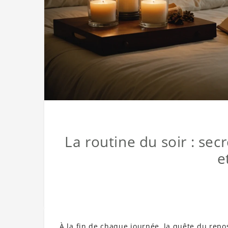
La routine du soir : se
e
À la fin de chaque journée, la quête du repo