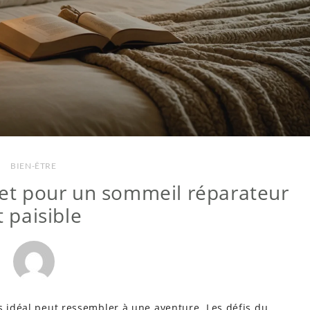
BIEN-ÊTRE
cret pour un sommeil réparateur
t paisible
s idéal peut ressembler à une aventure. Les défis du