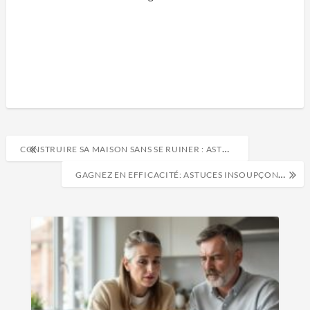
CONSTRUIRE SA MAISON SANS SE RUINER : ASTUCES BUDGET QUE PERSONNE NE VOUS DIT
GAGNEZ EN EFFICACITÉ: ASTUCES INSOUPÇONNÉES POUR RÉDUIRE VOS COÛTS DE PROJET